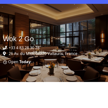
Wok 2 Go
+33 4 83 28 30 28
26 Av. du Midi, 06220 Vallauris, France
Open
Today
: -