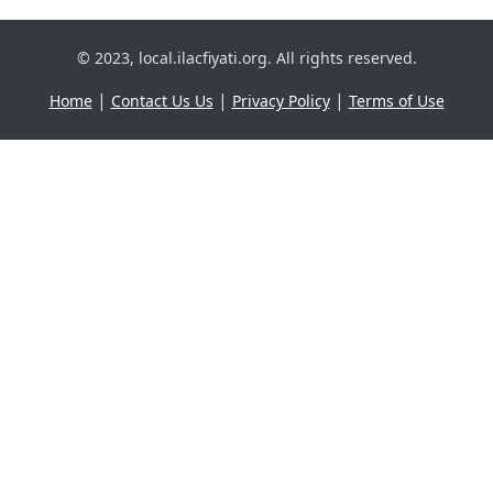
© 2023, local.ilacfiyati.org. All rights reserved.
|
|
|
Home
Contact Us Us
Privacy Policy
Terms of Use