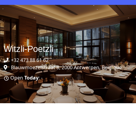
Witzli-Poetzli
+32 473 88 61 62
Blauwmoezelstraat 8, 2000 Antwerpen, Belgique
Open
Today
: -