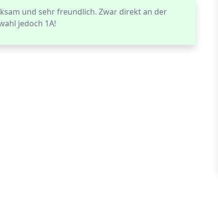
sam und sehr freundlich. Zwar direkt an der
wahl jedoch 1A!