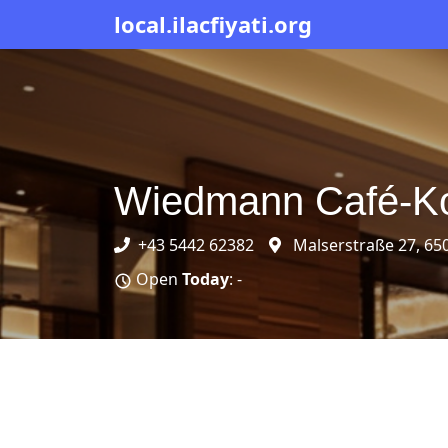
local.ilacfiyati.org
Wiedmann Café-Ko
+43 5442 62382
Malserstraße 27, 65
Open
Today
: -