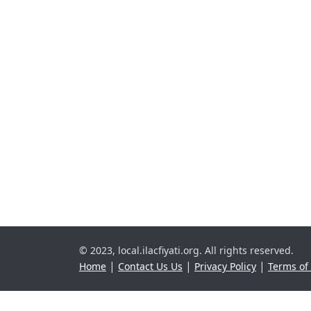
© 2023, local.ilacfiyati.org. All rights reserved.
|
|
|
Home
Contact Us Us
Privacy Policy
Terms of