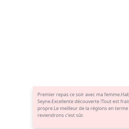
Premier repas ce soir avec ma femme.Habit
Seyne.Excellente découverte !Tout est frais
propre.Le meilleur de la régions en term
reviendrons c'est sûr.