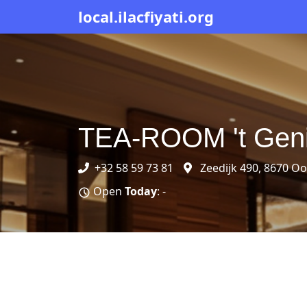
local.ilacfiyati.org
TEA-ROOM 't Geni
+32 58 59 73 81
Zeedijk 490, 8670 Oo
Open
Today
: -