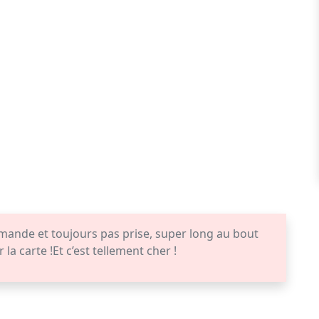
mande et toujours pas prise, super long au bout
 carte !Et c’est tellement cher !