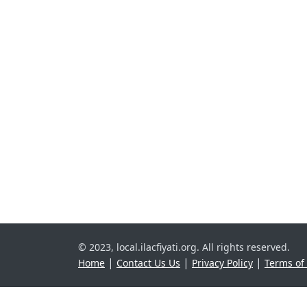
© 2023, local.ilacfiyati.org. All rights reserved.
|
|
|
Home
Contact Us Us
Privacy Policy
Terms of