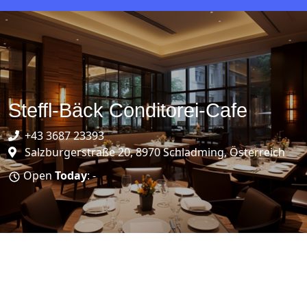
Steffl-Bäck Conditorei-Cafe
+43 3687 23393
Salzburgerstraße 20, 8970 Schladming, Österreich
Open
Today
: -