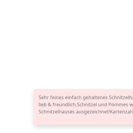
Sehr feines einfach gehaltenes Schnitzelh
lieb & freundlich.Schnitzel und Pommes 
Schnitzelhauses ausgezeichnet!Kartenzah