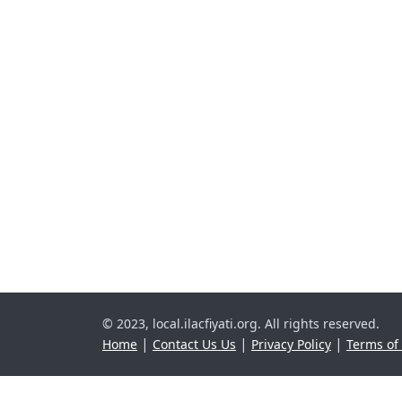
© 2023, local.ilacfiyati.org. All rights reserved.
|
|
|
Home
Contact Us Us
Privacy Policy
Terms of