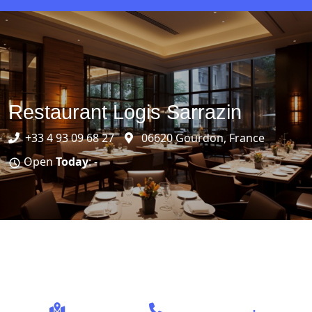
Restaurant Logis Sarrazin
+33 4 93 09 68 27
06620 Gourdon, France
Open
Today
: -