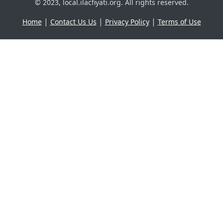
© 2023, local.ilacfiyati.org. All rights reserved.
|
|
|
Home
Contact Us Us
Privacy Policy
Terms of Use