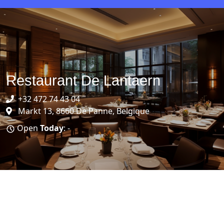
Restaurant De Lantaern
+32 472 74 43 04
Markt 13, 8660 De Panne, Belgique
Open
Today
: -