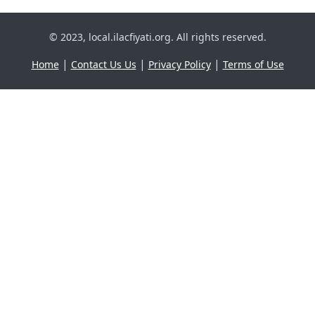
© 2023, local.ilacfiyati.org. All rights reserved.
|
|
|
Home
Contact Us Us
Privacy Policy
Terms of Use