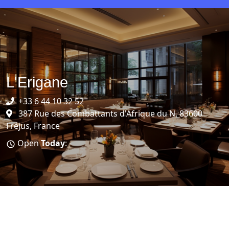
L'Erigane
+33 6 44 10 32 52
387 Rue des Combattants d'Afrique du N, 83600
Fréjus, France
Open
Today
: -