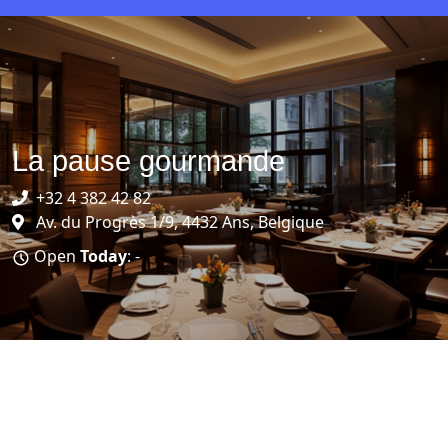
La pause gourmande
+32 4 382 42 82
Av. du Progrès 1/9, 4432 Ans, Belgique
Open
Today
: -