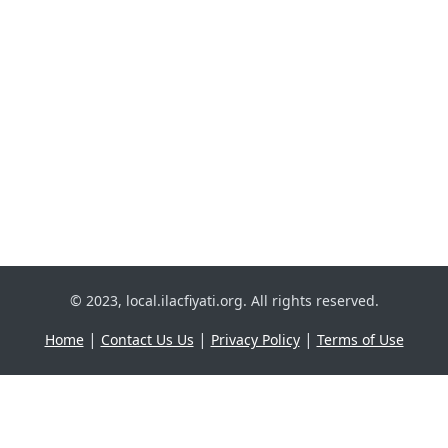
© 2023, local.ilacfiyati.org. All rights reserved.
|
|
|
Home
Contact Us Us
Privacy Policy
Terms of Use