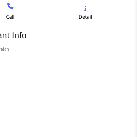
Call
Detail
nt Info
reich