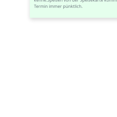
kenne.Speisen von der Speisekarte komme
Termin immer pünktlich.