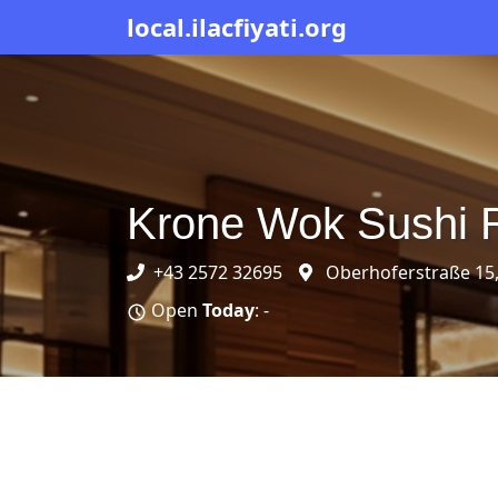
local.ilacfiyati.org
Krone Wok Sushi 
+43 2572 32695
Oberhoferstraße 15,
Open
Today
: -