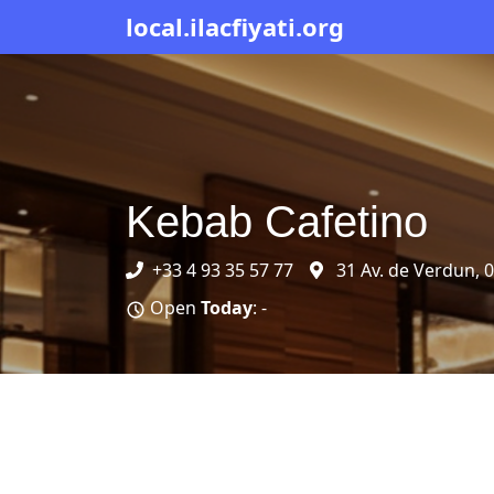
local.ilacfiyati.org
Kebab Cafetino
+33 4 93 35 57 77
31 Av. de Verdun, 
Open
Today
: -