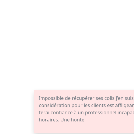
Impossible de récupérer ses colis j'en su
considération pour les clients est affligean
ferai confiance à un professionnel incap
horaires. Une honte