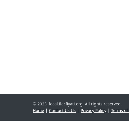
© 2023, local.ilacfiyati.org. All rights reserved.
|
|
|
Home
Contact Us Us
Privacy Policy
Terms of