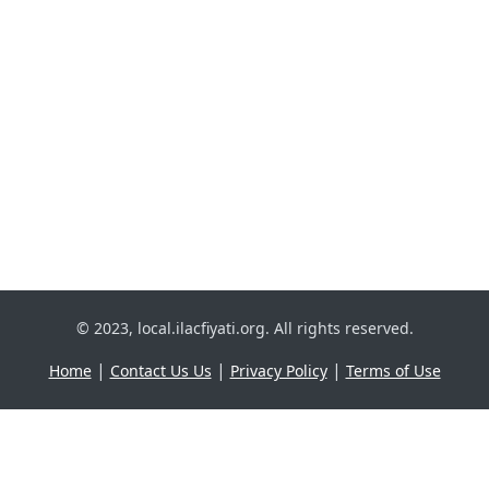
© 2023, local.ilacfiyati.org. All rights reserved.
|
|
|
Home
Contact Us Us
Privacy Policy
Terms of Use