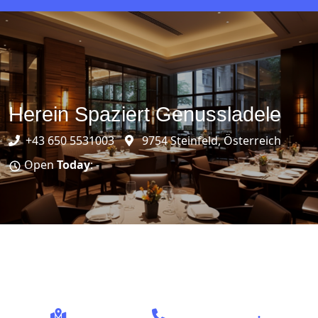
Herein Spaziert Genussladele
+43 650 5531003
9754 Steinfeld, Österreich
Open
Today
: -