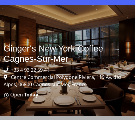
Ginger's New York Coffee
Cagnes-Sur-Mer
+33 4 93 22 59 41
Centre Commercial Polygone Riviera, 119 Av. des
Alpes, 06800 Cagnes-sur-Mer, France
Open
Today
: -