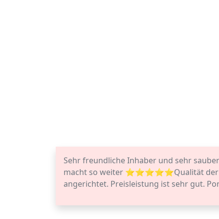
Sehr freundliche Inhaber und sehr saubere
macht so weiter ⭐️⭐️⭐️⭐️⭐️Qualität der S
angerichtet. Preisleistung ist sehr gut. Por