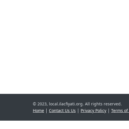
© 2023, local.ilacfiyati.org. All rights reserved.
|
|
|
Home
Contact Us Us
Privacy Policy
Terms of