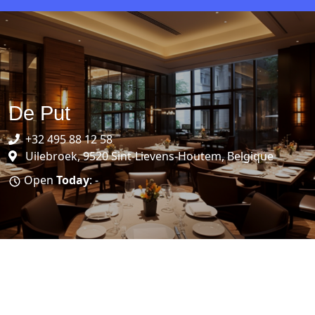
De Put
+32 495 88 12 58
Uilebroek, 9520 Sint-Lievens-Houtem, Belgique
Open
Today
: -