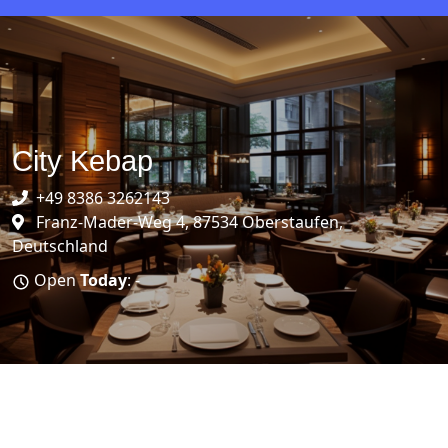
City Kebap
+49 8386 3262143
Franz-Mader-Weg 4, 87534 Oberstaufen,
Deutschland
Open
Today
: -