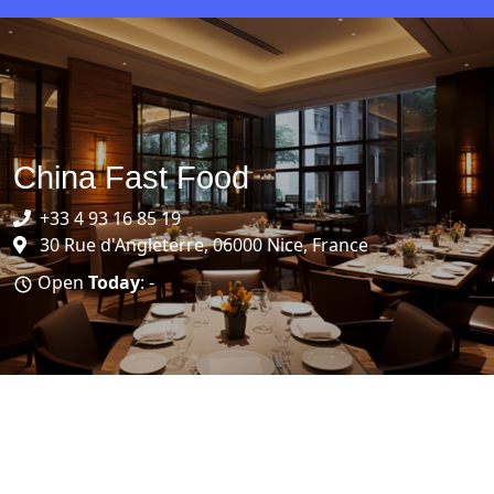
China Fast Food
+33 4 93 16 85 19
30 Rue d'Angleterre, 06000 Nice, France
Open
Today
: -