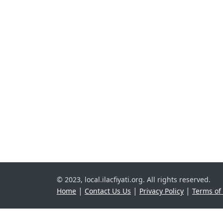
© 2023, local.ilacfiyati.org. All rights reserved.
|
|
|
Home
Contact Us Us
Privacy Policy
Terms of