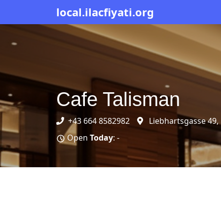
local.ilacfiyati.org
Cafe Talisman
+43 664 8582982
Liebhartsgasse 49,
Open
Today
: -