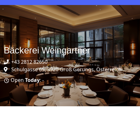
Bäckerei Weingartner
+43 2812 82650
Schulgasse 65, 3920 Groß Gerungs, Österreich
Open
Today
: -