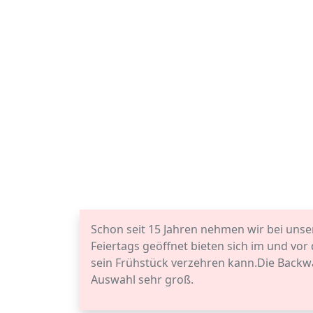
Schon seit 15 Jahren nehmen wir bei uns
Feiertags geöffnet bieten sich im und vo
sein Frühstück verzehren kann.Die Backwa
Auswahl sehr groß.