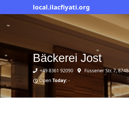
local.ilacfiyati.org
Bäckerei Jost
+49 8361 92090
Füssener Str. 7, 87
Open
Today
: -