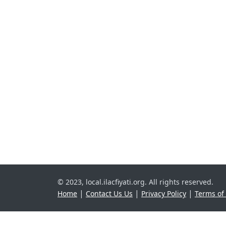
© 2023, local.ilacfiyati.org. All rights reserved.
|
|
|
Home
Contact Us Us
Privacy Policy
Terms of