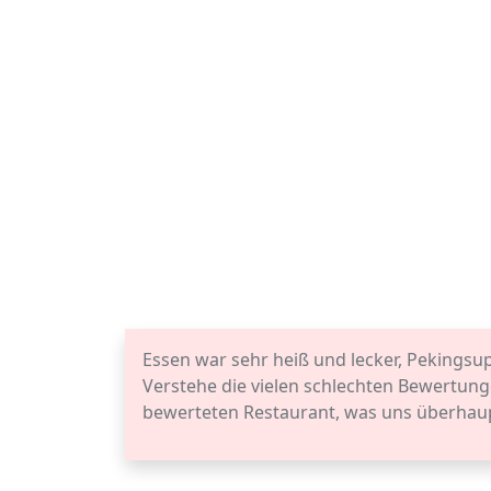
Essen war sehr heiß und lecker, Pekingsup
Verstehe die vielen schlechten Bewertung
bewerteten Restaurant, was uns überhaup